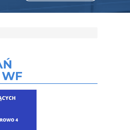
AŃ
 WF