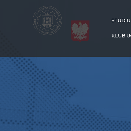
Przejdź
do
treści
CSPP
STUDI
Menu
KLUB U
PL