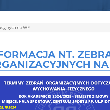
zacyjnych na WF
FORMACJA NT. ZEBR
GANIZACYJNYCH NA