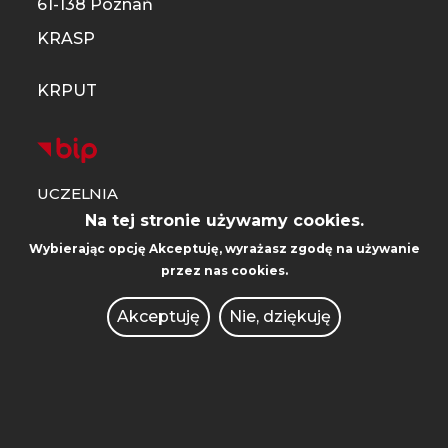
61-138 Poznań
KRASP
KRPUT
UCZELNIA
Na tej stronie używamy cookies.
KIERUNKI STUDIÓW
Wybierając opcję
Akceptuję
, wyrażasz zgodę na używanie
przez nas cookies.
REKRUTACJA
Akceptuję
Nie, dziękuję
WYDZIAŁY
SZKOŁA DOKTORSKA
CENTRUM SPRAW STUDENCKICH