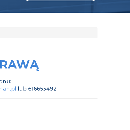
 TRAWĄ
onu:
nan.pl
lub 616653492