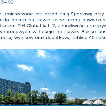
5 34 92
o umieszczone jest przed Halą Sportową przy
o do hokeja na trawie ze sztuczną nawierzchn
fikatem FIH Global kat. 2, z możliwością rozg
ynarodowych w hokeju na trawie. Boisko posi
tablicę wyników oraz dodatkową tablicę 40 se