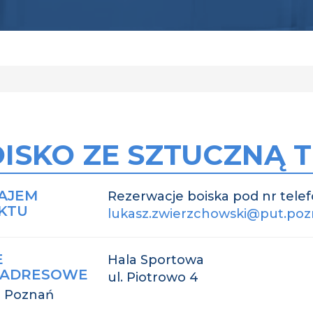
ISKO ZE SZTUCZNĄ
AJEM
Rezerwacje boiska pod nr telef
KTU
lukasz.zwierzchowski@put.poz
E
Hala Sportowa
EADRESOWE
ul. Piotrowo 4
8 Poznań