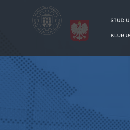
Przejdź
do
treści
CSPP
STUDI
Menu
KLUB U
PL