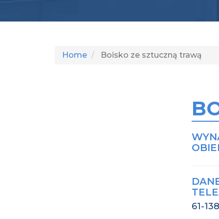
Home
Boisko ze sztuczną trawą
BO
WYN
OBIE
DAN
TEL
61-13