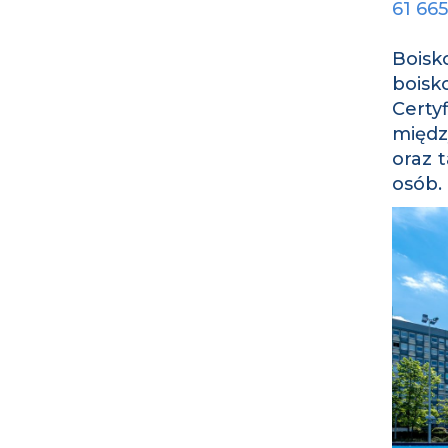
61 66
Boisk
boisk
Certy
międz
oraz 
osób.